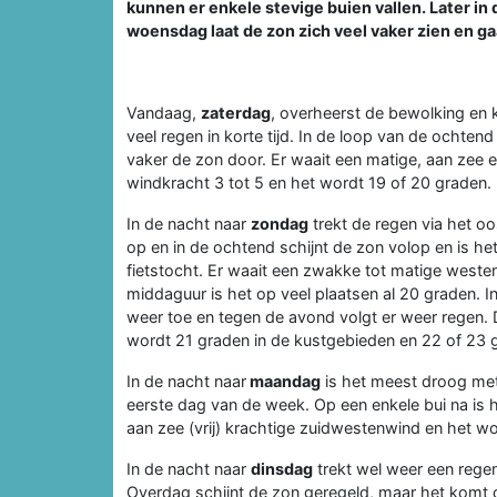
kunnen er enkele stevige buien vallen. Later in
woensdag laat de zon zich veel vaker zien en 
Vandaag,
zaterdag
, overheerst de bewolking en k
veel regen in korte tijd. In de loop van de ochtend
vaker de zon door. Er waait een matige, aan zee 
windkracht 3 tot 5 en het wordt 19 of 20 graden. Da
In de nacht naar
zondag
trekt de regen via het oos
op en in de ochtend schijnt de zon volop en is he
fietstocht. Er waait een zwakke tot matige weste
middaguur is het op veel plaatsen al 20 graden. 
weer toe en tegen de avond volgt er weer regen. D
wordt 21 graden in de kustgebieden en 22 of 23 gr
In de nacht naar
maandag
is het meest droog met
eerste dag van de week. Op een enkele bui na is h
aan zee (vrij) krachtige zuidwestenwind en het wo
In de nacht naar
dinsdag
trekt wel weer een rege
Overdag schijnt de zon geregeld, maar het komt o