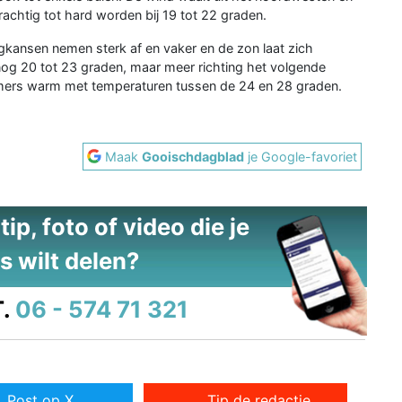
rachtig tot hard worden bij 19 tot 22 graden.
kansen nemen sterk af en vaker en de zon laat zich
 nog 20 tot 23 graden, maar meer richting het volgende
mers warm met temperaturen tussen de 24 en 28 graden.
Maak
Gooischdagblad
je Google-favoriet
ip, foto of video die je
s wilt delen?
.
06 - 574 71 321
Post op X
Tip de redactie