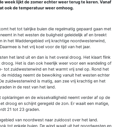
 de week lijkt de zomer echter weer terug te keren. Vanaf
gaat ook de temperatuur weer omhoog.
omt het tot talrijke buien die regelmatig gepaard gaan met
 neemt in het westen de buiigheid geleidelijk af en breekt
en in het Waddengebied vrij krachtige noordwestenwind,
armee is het vrij koel voor de tijd van het jaar.
ten het land uit en dan is het overal droog. Het klaart flink
t droog. Het is dan ook heerlijk weer voor een wandeling of
n- tot zuidwestenwind en het warmt vrij snel op. Rond het
In de middag neemt de bewolking vanuit het westen echter
e zuidwestenwind is matig, aan zee vrij krachtig en het
aden in de rest van het land.
 opklaringen en de wisselvalligheid neemt verder af op de
et droog en schijnt geregeld de zon. Er waait een matige,
rdt 21 tot 23 graden.
ngebied van noordwest naar zuidoost over het land.
ok tot enkele buien. De wind waait uit het noordwesten en