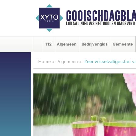
GOOISCHDAGBLA
lokaal nieuws het gooi en omgeving
112
Algemeen
Bedrijvengids
Gemeente
Home
Algemeen
Zeer wisselvallige start 