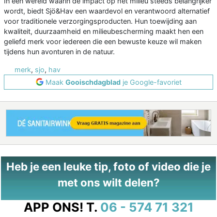
In een wereld waarin de impact op het milieu steeds belangrijker
wordt, biedt Sjö&Hav een waardevol en verantwoord alternatief
voor traditionele verzorgingsproducten. Hun toewijding aan
kwaliteit, duurzaamheid en milieubescherming maakt hen een
geliefd merk voor iedereen die een bewuste keuze wil maken
tijdens hun avonturen in de natuur.
merk
,
sjo
,
hav
Maak
Gooischdagblad
je Google-favoriet
Heb je een leuke tip, foto of video die je
met ons wilt delen?
APP ONS!
T.
06 - 574 71 321