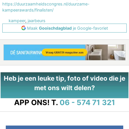
https://duurzaamheidscongres.nl/duurzame-
kampeerawards/finalisten/
kampeer
,
jaarbeurs
Maak
Gooischdagblad
je Google-favoriet
Heb je een leuke tip, foto of video die je
met ons wilt delen?
APP ONS!
T.
06 - 574 71 321