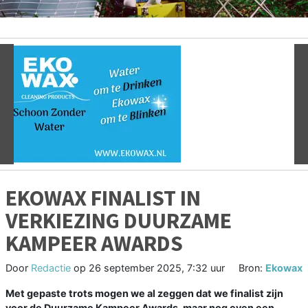
Vorige
V
EKOWAX FINALIST IN
VERKIEZING DUURZAME
KAMPEER AWARDS
Door
Redactie
op
26 september 2025, 7:32 uur
Bron:
Ekowax
Met gepaste trots mogen we al zeggen dat we finalist zijn
voor de Duurzame Kampeer Awards, maar nog even een