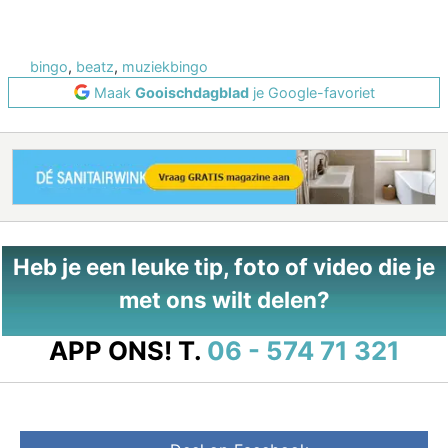
bingo
,
beatz
,
muziekbingo
Maak
Gooischdagblad
je Google-favoriet
Heb je een leuke tip, foto of video die je
met ons wilt delen?
APP ONS!
T.
06 - 574 71 321