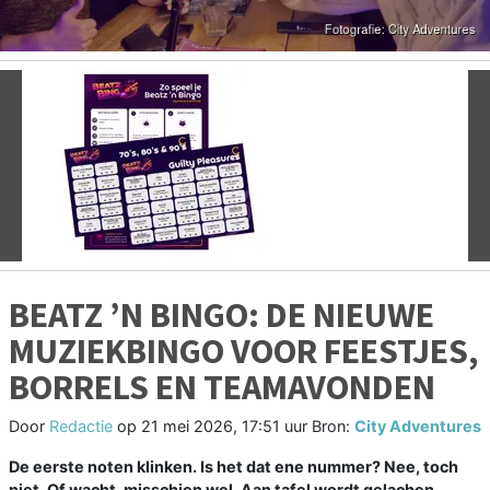
Vorige
V
BEATZ ’N BINGO: DE NIEUWE
MUZIEKBINGO VOOR FEESTJES,
BORRELS EN TEAMAVONDEN
Door
Redactie
op
21 mei 2026, 17:51 uur
Bron:
City Adventures
De eerste noten klinken. Is het dat ene nummer? Nee, toch
niet. Of wacht, misschien wel. Aan tafel wordt gelachen,