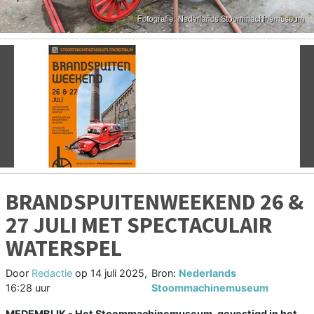
Vorige
V
BRANDSPUITENWEEKEND 26 &
27 JULI MET SPECTACULAIR
WATERSPEL
Door
Redactie
op
14 juli 2025,
Bron:
Nederlands
16:28 uur
Stoommachinemuseum
MEDEMBLIK - Het Stoommachinemuseum, gevestigd in het