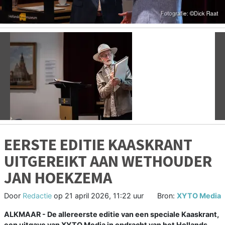
Vorige
V
EERSTE EDITIE KAASKRANT
UITGEREIKT AAN WETHOUDER
JAN HOEKZEMA
Door
Redactie
op
21 april 2026, 11:22 uur
Bron:
XYTO Media
ALKMAAR - De allereerste editie van een speciale Kaaskrant,
een uitgave van XYTO Media in opdracht van het Hollands