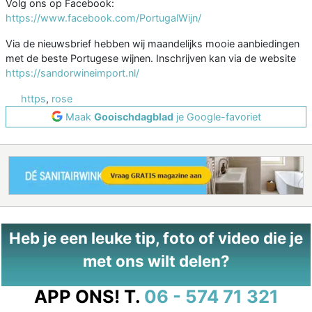
Volg ons op Facebook:
https://www.facebook.com/PortugalWijn/
Via de nieuwsbrief hebben wij maandelijks mooie aanbiedingen
met de beste Portugese wijnen. Inschrijven kan via de website
https://sandorwineimport.nl/
https
,
rose
Maak
Gooischdagblad
je Google-favoriet
Heb je een leuke tip, foto of video die je
met ons wilt delen?
APP ONS!
T.
06 - 574 71 321