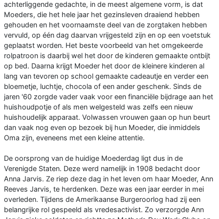
achterliggende gedachte, in de meest algemene vorm, is dat
Moeders, die het hele jaar het gezinsleven draaiend hebben
gehouden en het voornaamste deel van de zorgtaken hebben
vervuld, op één dag daarvan vrijgesteld zijn en op een voetstuk
geplaatst worden. Het beste voorbeeld van het omgekeerde
rolpatroon is daarbij wel het door de kinderen gemaakte ontbijt
op bed. Daarna krijgt Moeder het door de kleinere kinderen al
lang van tevoren op school gemaakte cadeautje en verder een
bloemetje, luchtje, chocola of een ander geschenk. Sinds de
jaren '60 zorgde vader vaak voor een financiële bijdrage aan het
huishoudpotje of als men welgesteld was zelfs een nieuw
huishoudelijk apparaat. Volwassen vrouwen gaan op hun beurt
dan vaak nog even op bezoek bij hun Moeder, die inmiddels
Oma zijn, eveneens met een kleine attentie.
De oorsprong van de huidige Moederdag ligt dus in de
Verenigde Staten. Deze werd namelijk in 1908 bedacht door
Anna Jarvis. Ze riep deze dag in het leven om haar Moeder, Ann
Reeves Jarvis, te herdenken. Deze was een jaar eerder in mei
overleden. Tijdens de Amerikaanse Burgeroorlog had zij een
belangrijke rol gespeeld als vredesactivist. Zo verzorgde Ann