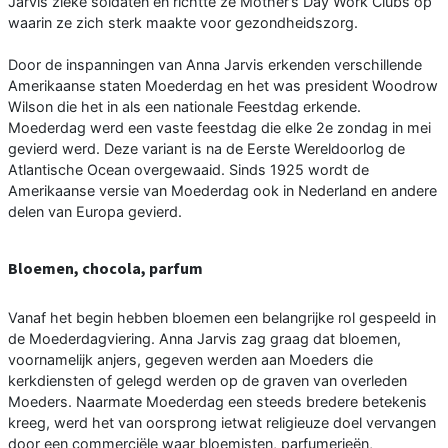
Jarvis zieke soldaten en richtte ze Mother’s Day Work Clubs op
waarin ze zich sterk maakte voor gezondheidszorg.
Door de inspanningen van Anna Jarvis erkenden verschillende
Amerikaanse staten Moederdag en het was president Woodrow
Wilson die het in als een nationale Feestdag erkende.
Moederdag werd een vaste feestdag die elke 2e zondag in mei
gevierd werd. Deze variant is na de Eerste Wereldoorlog de
Atlantische Ocean overgewaaid. Sinds 1925 wordt de
Amerikaanse versie van Moederdag ook in Nederland en andere
delen van Europa gevierd.
Bloemen, chocola, parfum
Vanaf het begin hebben bloemen een belangrijke rol gespeeld in
de Moederdagviering. Anna Jarvis zag graag dat bloemen,
voornamelijk anjers, gegeven werden aan Moeders die
kerkdiensten of gelegd werden op de graven van overleden
Moeders. Naarmate Moederdag een steeds bredere betekenis
kreeg, werd het van oorsprong ietwat religieuze doel vervangen
door een commerciële waar bloemisten, parfumerieën,