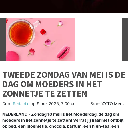
Vorige
V
TWEEDE ZONDAG VAN MEI IS DE
DAG OM MOEDERS IN HET
ZONNETJE TE ZETTEN
Door
Redactie
op
9 mei 2026, 7:00 uur
Bron: XYTO Media
NEDERLAND - Zondag 10 mei is het Moederdag, de dag om
moeders in het zonnetje te zetten! Verras jij haar met ontbijt
op bed, een bloemetje, chocola, parfum, een high-tea, een