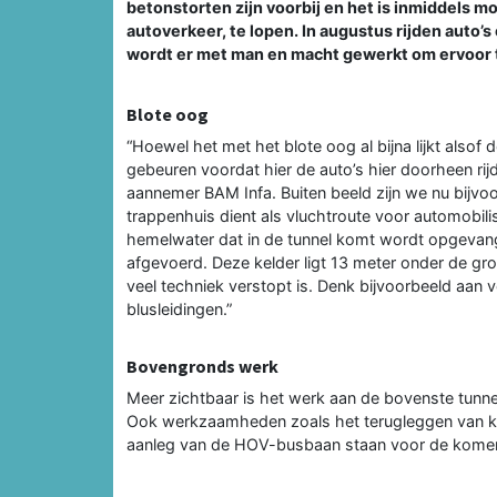
betonstorten zijn voorbij en het is inmiddels 
autoverkeer, te lopen. In augustus rijden auto’s
wordt er met man en macht gewerkt om ervoor te 
Blote oog
“Hoewel het met het blote oog al bijna lijkt also
gebeuren voordat hier de auto’s hier doorheen r
aannemer BAM Infa. Buiten beeld zijn we nu bijvo
trappenhuis dient als vluchtroute voor automobilis
hemelwater dat in de tunnel komt wordt opgevang
afgevoerd. Deze kelder ligt 13 meter onder de gr
veel techniek verstopt is. Denk bijvoorbeeld aan 
blusleidingen.”
Bovengronds werk
Meer zichtbaar is het werk aan de bovenste tunn
Ook werkzaamheden zoals het terugleggen van ka
aanleg van de HOV-busbaan staan voor de komen