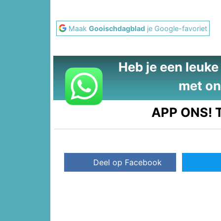
Maak
Gooischdagblad
je Google-favoriet
Heb je een leuke t
met on
APP ONS!
T
Deel op Facebook