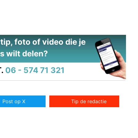
ip, foto of video die je
s wilt delen?
.
06 - 574 71 321
Post op X
Tip de redactie