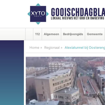
GOOISCHDAGBLA
lokaal nieuws het gooi en omgeving
112
Algemeen
Bedrijvengids
Gemeente
Home
Regionaal
Alexiatunnel bij Oosteren