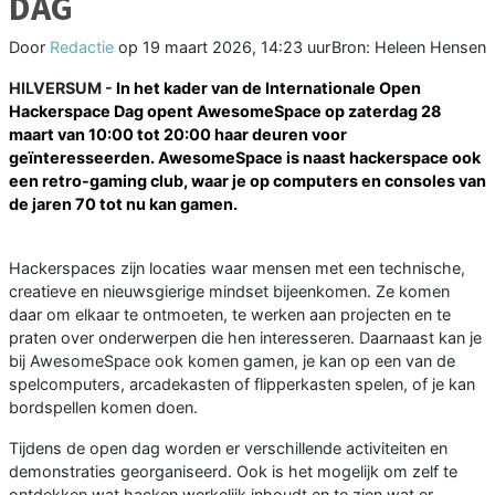
DAG
Door
Redactie
op
19 maart 2026, 14:23 uur
Bron: Heleen Hensen
HILVERSUM -
In het kader van de Internationale Open
Hackerspace Dag opent AwesomeSpace op zaterdag 28
maart van 10:00 tot 20:00 haar deuren voor
geïnteresseerden. AwesomeSpace is naast hackerspace ook
een retro-gaming club, waar je op computers en consoles van
de jaren 70 tot nu kan gamen.
Hackerspaces zijn locaties waar mensen met een technische,
creatieve en nieuwsgierige mindset bijeenkomen. Ze komen
daar om elkaar te ontmoeten, te werken aan projecten en te
praten over onderwerpen die hen interesseren. Daarnaast kan je
bij AwesomeSpace ook komen gamen, je kan op een van de
spelcomputers, arcadekasten of flipperkasten spelen, of je kan
bordspellen komen doen.
Tijdens de open dag worden er verschillende activiteiten en
demonstraties georganiseerd. Ook is het mogelijk om zelf te
ontdekken wat hacken werkelijk inhoudt en te zien wat er