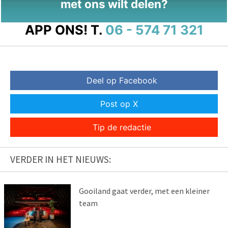
met ons wilt delen?
APP ONS!
T.
06 - 574 71 321
Deel op Facebook
Post op X
Tip de redactie
VERDER IN HET NIEUWS:
Gooiland gaat verder, met een kleiner
team