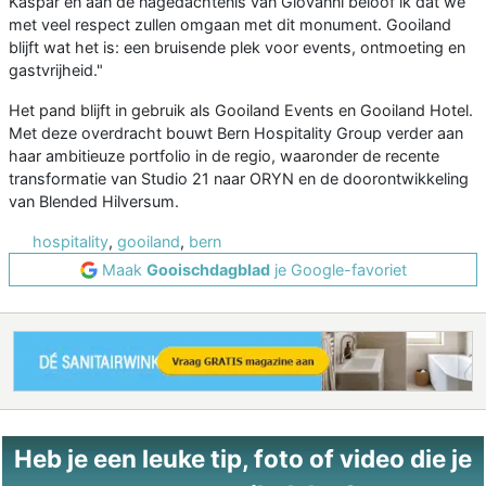
Kaspar en aan de nagedachtenis van Giovanni beloof ik dat we
met veel respect zullen omgaan met dit monument. Gooiland
blijft wat het is: een bruisende plek voor events, ontmoeting en
gastvrijheid."
Het pand blijft in gebruik als Gooiland Events en Gooiland Hotel.
Met deze overdracht bouwt Bern Hospitality Group verder aan
haar ambitieuze portfolio in de regio, waaronder de recente
transformatie van Studio 21 naar ORYN en de doorontwikkeling
van Blended Hilversum.
hospitality
,
gooiland
,
bern
Maak
Gooischdagblad
je Google-favoriet
Heb je een leuke tip, foto of video die je