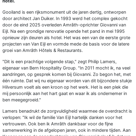
hotel.
Gooiland is een rijksmonument uit de jaren dertig, ontworpen
door architect Jan Duiker. In 1993 werd het complex gekocht
door de eind 2025 overleden Amrâth-oprichter Giovanni van
Eijl. Na een grondige renovatie opende het pand in mei 1995
opnieuw zijn deuren als hotel. Het was een van de eerste grote
projecten van Van Eijl en vormde mede de basis voor de latere
groei van Amrâth Hôtels & Restaurants.
"Dit is een prachtige volgende stap," zegt Philip Lamers,
eigenaar van Bern Hospitality Group. "In 2011 mocht ik, na veel
aandringen, op gesprek komen bij Giovanni. Zo begon het, met
één ruimte. Dat wij nu eigenaar worden van dit bijzondere stukje
Hilversum voelt als een kroon op het werk. Het is een plek die
mij persoonlijk aan het hart gaat en waar ik als ondernemer in
ben meegegroeid."
Lamers benadrukt de zorgvuldigheid waarmee de overdracht is
verlopen: "Ik wil de familie Van Eijl hartelijk danken voor het
vertrouwen. Ook ben ik Amrâth dankbaar voor de fijne
samenwerking in de afgelopen jaren, ook in mindere tijden. Aan