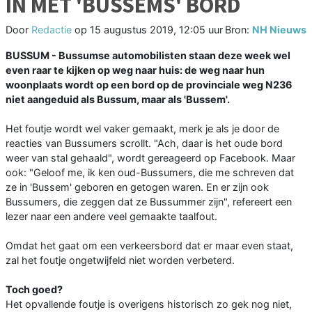
IN MET 'BUSSEMS' BORD
Door
Redactie
op
15 augustus 2019, 12:05 uur
Bron:
NH Nieuws
BUSSUM - Bussumse automobilisten staan deze week wel
even raar te kijken op weg naar huis: de weg naar hun
woonplaats wordt op een bord op de provinciale weg N236
niet aangeduid als Bussum, maar als 'Bussem'.
Het foutje wordt wel vaker gemaakt, merk je als je door de
reacties van Bussumers scrollt. "Ach, daar is het oude bord
weer van stal gehaald", wordt gereageerd op Facebook. Maar
ook: "Geloof me, ik ken oud-Bussumers, die me schreven dat
ze in 'Bussem' geboren en getogen waren. En er zijn ook
Bussumers, die zeggen dat ze Bussummer zijn", refereert een
lezer naar een andere veel gemaakte taalfout.
Omdat het gaat om een verkeersbord dat er maar even staat,
zal het foutje ongetwijfeld niet worden verbeterd.
Toch goed?
Het opvallende foutje is overigens historisch zo gek nog niet,