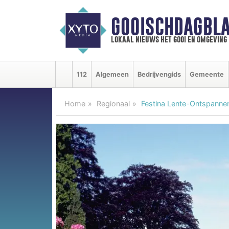
GOOISCHDAGBLA
lokaal nieuws het gooi en omgeving
112
Algemeen
Bedrijvengids
Gemeente
Home
Regionaal
Festina Lente-Ontspann