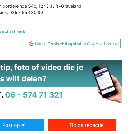
Noordereinde 54b, 1243 JJ ’s-Graveland.
eek, 035 - 656 30 80
vechtstreek
Maak
Gooischdagblad
je Google-favoriet
ip, foto of video die je
s wilt delen?
.
06 - 574 71 321
Post op X
Tip de redactie