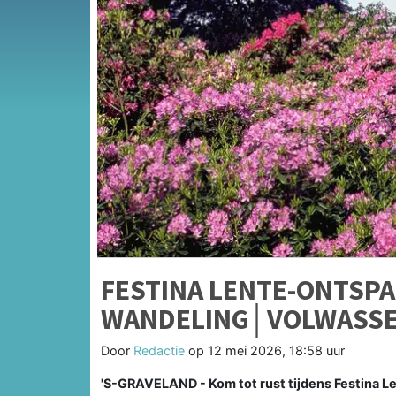
FESTINA LENTE-ONTSP
WANDELING│VOLWASS
Door
Redactie
op
12 mei 2026, 18:58 uur
'S-GRAVELAND - Kom tot rust tijdens Festina L