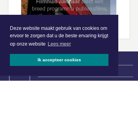
Deze website maakt gebruik van cookies om
ervoor te zorgen dat u de beste ervaring krijgt
op onze website
Lees meer
Ik accepteer cookies
|
Nieuws | Sport | Evenementen
Hoofdvestiging:
van Benthuizenlaan 1
1701 BZ Heerhugowaard
072 8200 600
redactie@xyto.nl
www.xyto.nl