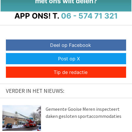
met ons wilt delen?
APP ONS!
T.
06 - 574 71 321
Deel op Facebook
Post op X
Tip de redactie
VERDER IN HET NIEUWS:
Gemeente Gooise Meren inspecteert
daken gesloten sportaccommodaties