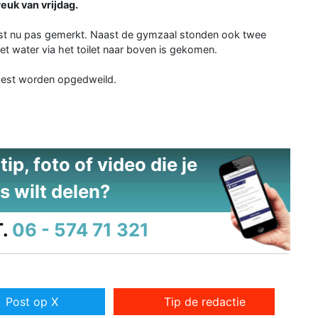
euk van vrijdag.
st nu pas gemerkt. Naast de gymzaal stonden ook twee
t water via het toilet naar boven is gekomen.
est worden opgedweild.
ip, foto of video die je
s wilt delen?
.
06 - 574 71 321
Post op X
Tip de redactie