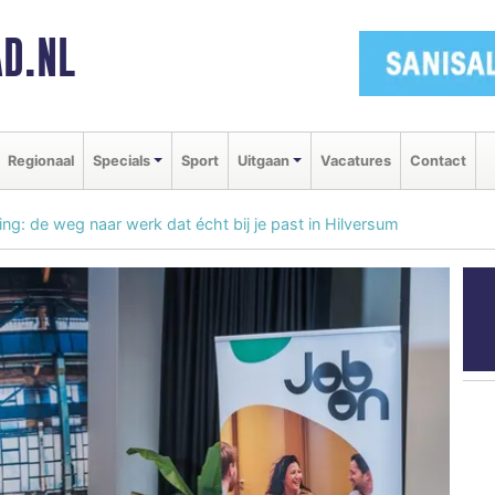
D.NL
Regionaal
Specials
Sport
Uitgaan
Vacatures
Contact
: de weg naar werk dat écht bij je past in Hilversum