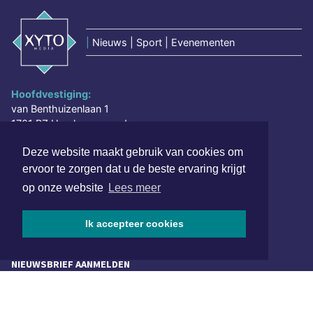
|
Nieuws | Sport | Evenementen
Hoofdvestiging:
van Benthuizenlaan 1
1701 BZ Heerhugowaard
072 8200 600
Deze website maakt gebruik van cookies om
redactie@xyto.nl
ervoor te zorgen dat u de beste ervaring krijgt
www.xyto.nl
op onze website
Lees meer
SOCIAL MEDIA
Ik accepteer cookies
NIEUWSBRIEF AANMELDEN
Schrijf je in voor onze nieuwsbrief en krijg wekelijks een
samenvatting van alle gebeurtenissen uit jouw regio.