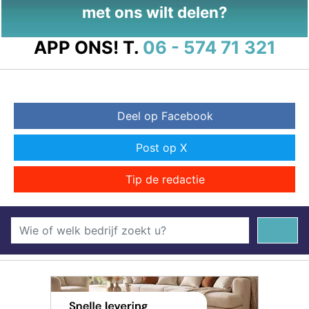
met ons wilt delen?
APP ONS!
T.
06 - 574 71 321
Deel op Facebook
Post op X
Tip de redactie