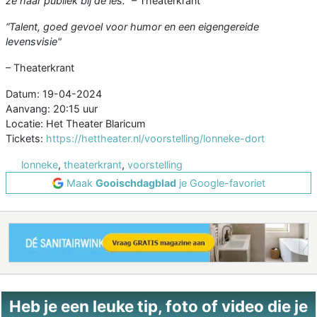
ze haar publiek bij de les."
– Theaterkrant
“Talent, goed gevoel voor humor en een eigengereide
levensvisie"
– Theaterkrant
Datum: 19-04-2024
Aanvang: 20:15 uur
Locatie: Het Theater Blaricum
Tickets:
https://hettheater.nl/voorstelling/lonneke-dort
lonneke
,
theaterkrant
,
voorstelling
Maak
Gooischdagblad
je Google-favoriet
Heb je een leuke tip, foto of video die je