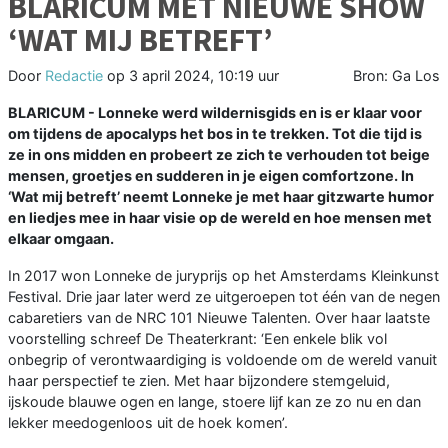
BLARICUM MET NIEUWE SHOW
‘WAT MIJ BETREFT’
Door
Redactie
op
3 april 2024, 10:19 uur
Bron: Ga Los
BLARICUM - Lonneke werd wildernisgids en is er klaar voor
om tijdens de apocalyps het bos in te trekken. Tot die tijd is
ze in ons midden en probeert ze zich te verhouden tot beige
mensen, groetjes en sudderen in je eigen comfortzone. In
‘Wat mij betreft’ neemt Lonneke je met haar gitzwarte humor
en liedjes mee in haar visie op de wereld en hoe mensen met
elkaar omgaan.
In 2017 won Lonneke de juryprijs op het Amsterdams Kleinkunst
Festival. Drie jaar later werd ze uitgeroepen tot één van de negen
cabaretiers van de NRC 101 Nieuwe Talenten. Over haar laatste
voorstelling schreef De Theaterkrant: ‘Een enkele blik vol
onbegrip of verontwaardiging is voldoende om de wereld vanuit
haar perspectief te zien. Met haar bijzondere stemgeluid,
ijskoude blauwe ogen en lange, stoere lijf kan ze zo nu en dan
lekker meedogenloos uit de hoek komen’.