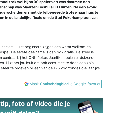
ooi trok wel bijna 90 spelers en was daarmee een
enschap was Maarten Boshuis uit Huizen. Na een avond
nderscheiden en met de felbegeerde trofee naar huis te
den in de landelijke finale om de titel Pokerkampioen van
n spelers. Juist beginners krijgen een warm welkom en
pel. De eerste deelname is dan ook gratis. De sfeer is
 centraal bij het ONK Poker. Jaarlijks spelen er duizenden
en. Lijkt het jou leuk om ook eens mee te doen aan zo’n
eer te proeven bij een van de 175 voorrondes die jaarlijks
Maak
Gooischdagblad
je Google-favoriet
ip, foto of video die je