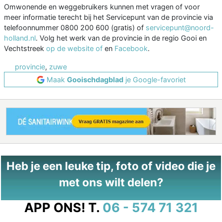
Omwonende en weggebruikers kunnen met vragen of voor
meer informatie terecht bij het Servicepunt van de provincie via
telefoonnummer 0800 200 600 (gratis) of
servicepunt@noord-
holland.nl
. Volg het werk van de provincie in de regio Gooi en
Vechtstreek
op de website of
en
Facebook
.
provincie
,
zuwe
Maak
Gooischdagblad
je Google-favoriet
Heb je een leuke tip, foto of video die je
met ons wilt delen?
APP ONS!
T.
06 - 574 71 321