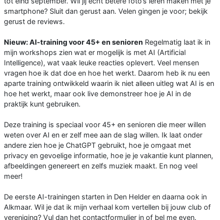
tot eind september. Wil jij echt betere foto’s leren maken met je
smartphone? Sluit dan gerust aan. Velen gingen je voor; bekijk
gerust de reviews.
Nieuw: AI-training voor 45+ en senioren
Regelmatig laat ik in
mijn workshops zien wat er mogelijk is met AI (Artificial
Intelligence), wat vaak leuke reacties oplevert. Veel mensen
vragen hoe ik dat doe en hoe het werkt. Daarom heb ik nu een
aparte training ontwikkeld waarin ik niet alleen uitleg wat AI is en
hoe het werkt, maar ook live demonstreer hoe je AI in de
praktijk kunt gebruiken.
Deze training is speciaal voor 45+ en senioren die meer willen
weten over AI en er zelf mee aan de slag willen. Ik laat onder
andere zien hoe je ChatGPT gebruikt, hoe je omgaat met
privacy en gevoelige informatie, hoe je je vakantie kunt plannen,
afbeeldingen genereert en zelfs muziek maakt. En nog veel
meer!
De eerste AI-trainingen starten in Den Helder en daarna ook in
Alkmaar. Wil je dat ik mijn verhaal kom vertellen bij jouw club of
vereniging? Vul dan het contactformulier in of bel me even.