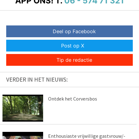
APP ONS!
T.
06 - 574 71 321
Deel op Facebook
Post op X
Tip de redactie
VERDER IN HET NIEUWS:
Ontdek het Corversbos
Enthousiaste vrijwillige gastvrouw/-