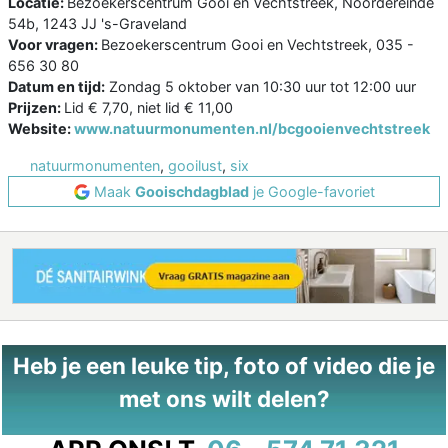
Locatie:
Bezoekerscentrum Gooi en Vechtstreek, Noordereinde
54b, 1243 JJ 's-Graveland
Voor vragen:
Bezoekerscentrum Gooi en Vechtstreek, 035 -
656 30 80
Datum en tijd:
Zondag 5 oktober van 10:30 uur tot 12:00 uur
Prijzen:
Lid € 7,70, niet lid € 11,00
Website:
www.natuurmonumenten.nl/bcgooienvechtstreek
natuurmonumenten
,
gooilust
,
six
Maak
Gooischdagblad
je Google-favoriet
Heb je een leuke tip, foto of video die je
met ons wilt delen?