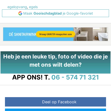
egelopvang
,
egels
Maak
Gooischdagblad
je Google-favoriet
Heb je een leuke tip, foto of video die je
met ons wilt delen?
APP ONS!
T.
06 - 574 71 321
Deel op Facebook