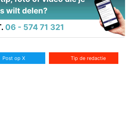
s wilt delen?
.
06 - 574 71 321
Post op X
Tip de redactie