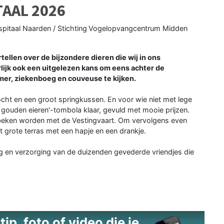
AAL 2026
spitaal Naarden / Stichting Vogelopvangcentrum Midden
ellen over de bijzondere dieren die wij in ons
lijk ook een uitgelezen kans om eens achter de
er, ziekenboeg en couveuse te kijken.
tocht en een groot springkussen. En voor wie niet met lege
 gouden eieren'-tombola klaar, gevuld met mooie prijzen.
 beken worden met de Vestingvaart. Om vervolgens even
het grote terras met een hapje en een drankje.
 en verzorging van de duizenden gevederde vriendjes die
ip, foto of video die je