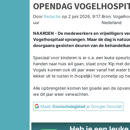
OPENDAG VOGELHOSPIT
Door
Redactie
op
2 juni 2026, 9:17
Bron: Vogelho
uur
Nederland
NAARDEN - De medewerkers en vrijwilligers vert
Vogelhospitaal opvangen. Maar de dag is natuur
doorgaans gesloten deuren van de behandelkam
Speciaal voor kinderen is er o.a. een leuke speur
handen naar huis wil gaan, staat onze 'Kip met de
Vogels kunnen ook dit jaar weer vanaf het water
lekker uit te rusten in (hopelijk) het zonnetje op 
Alle opbrengsten komen ten goede aan de opvang
we dit jaar weer verwachten.
Maak
Gooischdagblad
je Google-favoriet
Heb je een leuke t