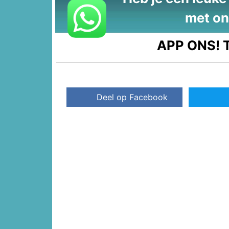
met on
APP ONS!
T
Deel op Facebook