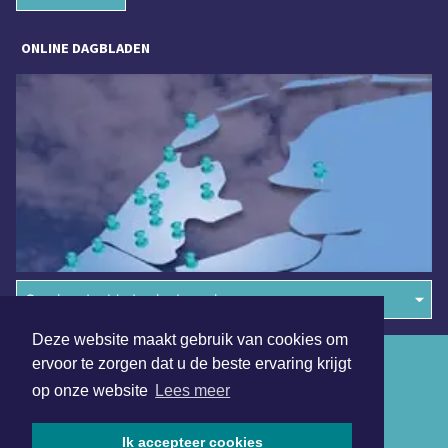
ONLINE DAGBLADEN
Overige dagbladen in de regio
Deze website maakt gebruik van cookies om
Algemene voorwaarden
ervoor te zorgen dat u de beste ervaring krijgt
op onze website
Lees meer
Disclaimer
Privacy Statement
Ik accepteer cookies