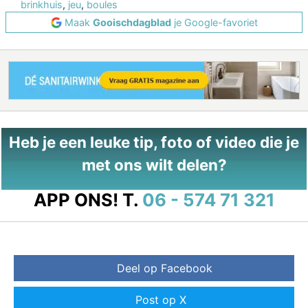
brinkhuis
,
jeu
,
boules
Maak
Gooischdagblad
je Google-favoriet
Heb je een leuke tip, foto of video die je
met ons wilt delen?
APP ONS!
T.
06 - 574 71 321
Deel op Facebook
Post op X