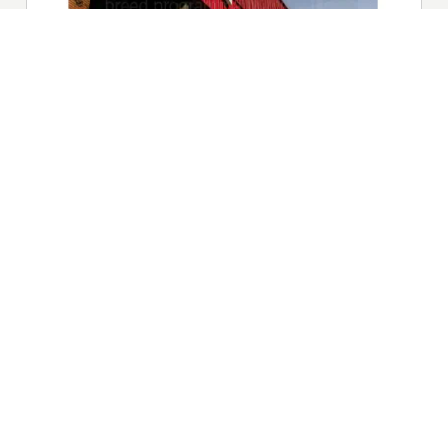
|
Nieuws | Sport | Evenementen
Hoofdvestiging:
van Benthuizenlaan 1
1701 BZ Heerhugowaard
072 8200 600
redactie@xyto.nl
www.xyto.nl