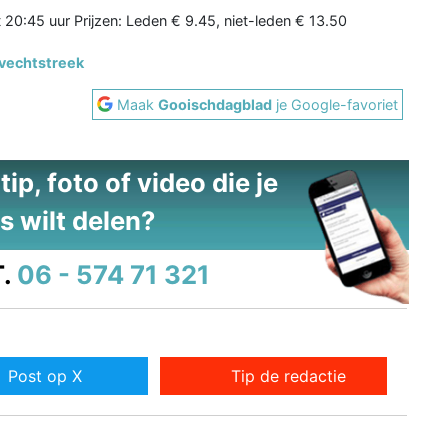
 20:45 uur Prijzen: Leden € 9.45, niet-leden € 13.50
vechtstreek
Maak
Gooischdagblad
je Google-favoriet
ip, foto of video die je
s wilt delen?
.
06 - 574 71 321
Post op X
Tip de redactie