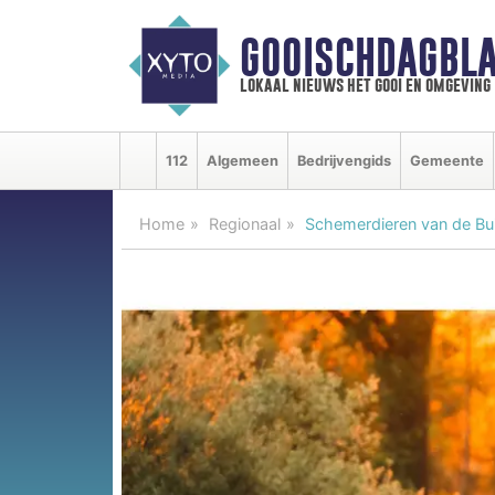
GOOISCHDAGBLA
lokaal nieuws het gooi en omgeving
112
Algemeen
Bedrijvengids
Gemeente
Home
Regionaal
Schemerdieren van de Bui