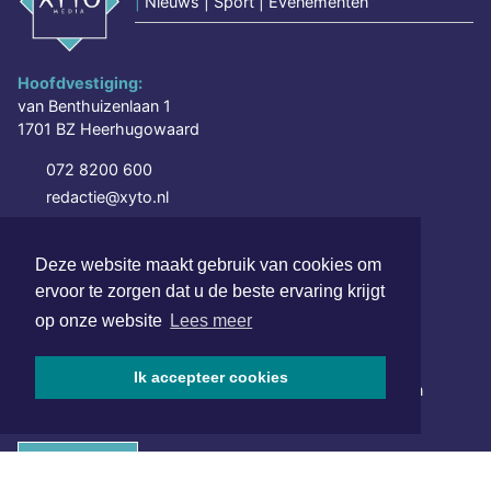
|
Nieuws | Sport | Evenementen
Hoofdvestiging:
van Benthuizenlaan 1
1701 BZ Heerhugowaard
072 8200 600
redactie@xyto.nl
www.xyto.nl
Deze website maakt gebruik van cookies om
SOCIAL MEDIA
ervoor te zorgen dat u de beste ervaring krijgt
op onze website
Lees meer
NIEUWSBRIEF AANMELDEN
Ik accepteer cookies
Schrijf je in voor onze nieuwsbrief en krijg wekelijks een
samenvatting van alle gebeurtenissen uit jouw regio.
Aanmelden