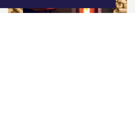
|
Nieuws | Sport | Evenementen
Hoofdvestiging:
van Benthuizenlaan 1
1701 BZ Heerhugowaard
072 8200 600
redactie@xyto.nl
www.xyto.nl
SOCIAL MEDIA