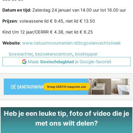
Datum en tijd:
Zaterdag 24 januari van 14.00 uur tot 16.00 uur
Prijzen
: volwassene lid € 9.45, niet lid € 13.50
Kind t/m 12 jaar/OERRR € 4.38, niet lid € 6.25
Website
:
www.natuurmonumenten.nl/bcgooienvechtstreek
boswachter
,
bezoekerscentrum
,
bosklopper
Maak
Gooischdagblad
je Google-favoriet
Heb je een leuke tip, foto of video die je
met ons wilt delen?