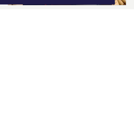
|
Nieuws | Sport | Evenementen
Hoofdvestiging:
van Benthuizenlaan 1
1701 BZ Heerhugowaard
072 8200 600
redactie@xyto.nl
www.xyto.nl
SOCIAL MEDIA
NIEUWSBRIEF AANMELDEN