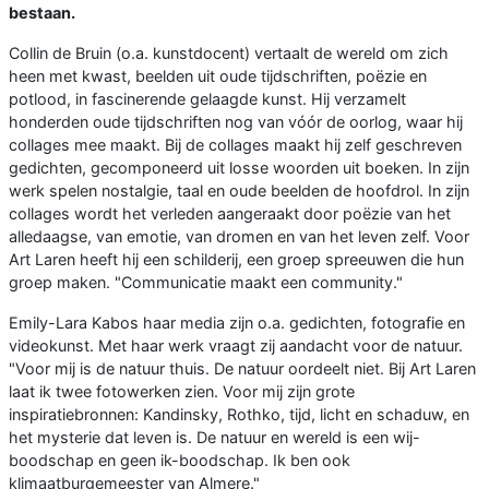
bestaan.
Collin de Bruin (o.a. kunstdocent) vertaalt de wereld om zich
heen met kwast, beelden uit oude tijdschriften, poëzie en
potlood, in fascinerende gelaagde kunst. Hij verzamelt
honderden oude tijdschriften nog van vóór de oorlog, waar hij
collages mee maakt. Bij de collages maakt hij zelf geschreven
gedichten, gecomponeerd uit losse woorden uit boeken. In zijn
werk spelen nostalgie, taal en oude beelden de hoofdrol. In zijn
collages wordt het verleden aangeraakt door poëzie van het
alledaagse, van emotie, van dromen en van het leven zelf. Voor
Art Laren heeft hij een schilderij, een groep spreeuwen die hun
groep maken. "Communicatie maakt een community."
Emily-Lara Kabos haar media zijn o.a. gedichten, fotografie en
videokunst. Met haar werk vraagt zij aandacht voor de natuur.
"Voor mij is de natuur thuis. De natuur oordeelt niet. Bij Art Laren
laat ik twee fotowerken zien. Voor mij zijn grote
inspiratiebronnen: Kandinsky, Rothko, tijd, licht en schaduw, en
het mysterie dat leven is. De natuur en wereld is een wij-
boodschap en geen ik-boodschap. Ik ben ook
klimaatburgemeester van Almere."