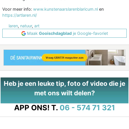
Voor meer info:
www.kunstenaarslarenblaricum.nl
en
https://artlaren.nl/
laren
,
natuur
,
art
Maak
Gooischdagblad
je Google-favoriet
Heb je een leuke tip, foto of video die je
met ons wilt delen?
APP ONS!
T.
06 - 574 71 321