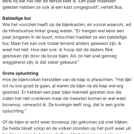
eens bij dat het niet de eerste keer is. Een paar maanden
geleden hebben ze ook al een kast omgegooid", vertelt Bus.
Baldadige bui
Wie het voorzien heeft op de bijenkasten, en vooral waarom, wil
de Hilversumse imker graag weten. "Er hangen wel eens een
paar jongeren in de buurt, misschien hadden ze een baldadige
bui. Maar het kan ook totaal iemand anders geweest zijn, ik
weet het niet. Hoe dan ook: ik hoop dat de daders flink
gestoken zijn door de boze bijen. Als ze niet snel genoeg
weggerend zijn, is dat zeker gebeurd."
Grote opluchting
Hoe de bijenvolken herstellen van de klap is afwachten. "Het lijkt
tot nu toe goed te gaan, al waren de bijen na de klap wel erg
gestrest. Er hebben een paar bijen bekneld gezeten dus die
zullen het niet overleven maar de meesten komen er wel weer
bovenop, verwacht ik. De koningin leeft nog, dat is een grote
opluchting."
Of de bijen er echt weer bovenop zijn gekomen zal snel blijken.
De heide bloeit volop en de volken stonden op het punt weer uit