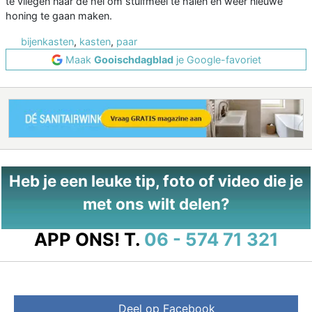
te vliegen naar de hei om stuifmeel te halen en weer nieuwe
honing te gaan maken.
bijenkasten
,
kasten
,
paar
Maak
Gooischdagblad
je Google-favoriet
Heb je een leuke tip, foto of video die je
met ons wilt delen?
APP ONS!
T.
06 - 574 71 321
Deel op Facebook