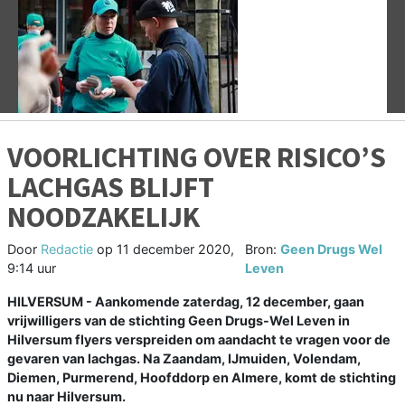
Vorige
V
VOORLICHTING OVER RISICO’S
LACHGAS BLIJFT
NOODZAKELIJK
Door
Redactie
op
11 december 2020,
Bron:
Geen Drugs Wel
9:14 uur
Leven
HILVERSUM - Aankomende zaterdag, 12 december, gaan
vrijwilligers van de stichting Geen Drugs-Wel Leven in
Hilversum flyers verspreiden om aandacht te vragen voor de
gevaren van lachgas. Na Zaandam, IJmuiden, Volendam,
Diemen, Purmerend, Hoofddorp en Almere, komt de stichting
nu naar Hilversum.