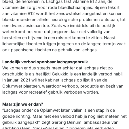
bloed, de hersenen in. Lachgas tast vitamine B12 aan, de
vitamine die zorgt voor rode bloedlichaampjes. Bij een tekort
aan vitamine B12 wordt het zenuwstelsel aangetast en kunnen
bloedarmoede en allerlei neurologische problemen ontstaan, tot
een dwarslaesie aan toe. Zoals we inmiddels uit de praktijk
weten komt het voor dat jongeren daar niet volledig van
herstellen en blijvend in een rolstoel komen te zitten. Naast
lichamelijke klachten krijgen jongeren op de langere termijn vaak
ook psychische klachten na gebruik van lachgas.
Landelijk verbod openbaar lachgasgebruik
We komen er dus steeds meer achter dat lachgas niet zo
onschuldig is als het lijkt! Gelukkig is een landelijk verbod nabij.
In januari 2021 wil het kabinet lachgas op lijst II van de
Opiumwet plaatsen, waardoor verkoop, productie en bezit van
lachgas voor recreatief gebruik verboden worden.
Maar zijn we er dan?
“Lachgas onder de Opiumwet laten vallen is een stap in de
goede richting. Maar met een verbod heb je nog niet meteen het
gebruik aangepakt”, zegt Gerbrig Deinum, ambassadeur van
stichting Geen Drugs-Wel Leven. “Jongeren iets verbieden,