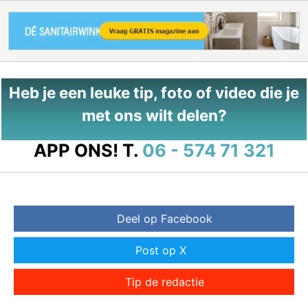
Heb je een leuke tip, foto of video die je
met ons wilt delen?
APP ONS!
T.
06 - 574 71 321
Deel op Facebook
Post op X
Tip de redactie