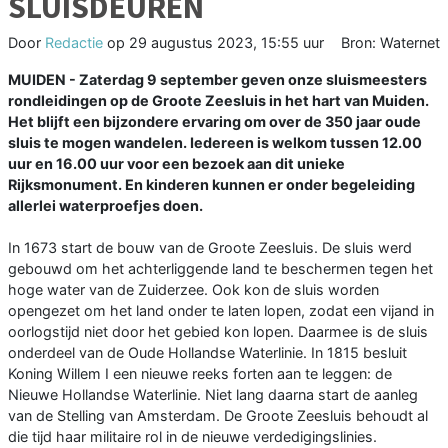
SLUISDEUREN
Door
Redactie
op
29 augustus 2023, 15:55 uur
Bron: Waternet
MUIDEN - Zaterdag 9 september geven onze sluismeesters
rondleidingen op de Groote Zeesluis in het hart van Muiden.
Het blijft een bijzondere ervaring om over de 350 jaar oude
sluis te mogen wandelen. Iedereen is welkom tussen 12.00
uur en 16.00 uur voor een bezoek aan dit unieke
Rijksmonument. En kinderen kunnen er onder begeleiding
allerlei waterproefjes doen.
In 1673 start de bouw van de Groote Zeesluis. De sluis werd
gebouwd om het achterliggende land te beschermen tegen het
hoge water van de Zuiderzee. Ook kon de sluis worden
opengezet om het land onder te laten lopen, zodat een vijand in
oorlogstijd niet door het gebied kon lopen. Daarmee is de sluis
onderdeel van de Oude Hollandse Waterlinie. In 1815 besluit
Koning Willem I een nieuwe reeks forten aan te leggen: de
Nieuwe Hollandse Waterlinie. Niet lang daarna start de aanleg
van de Stelling van Amsterdam. De Groote Zeesluis behoudt al
die tijd haar militaire rol in de nieuwe verdedigingslinies.