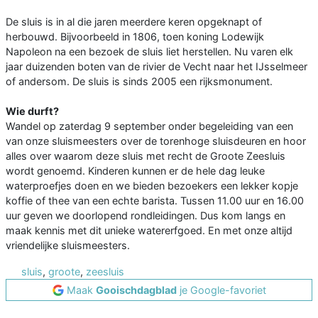
De sluis is in al die jaren meerdere keren opgeknapt of
herbouwd. Bijvoorbeeld in 1806, toen koning Lodewijk
Napoleon na een bezoek de sluis liet herstellen. Nu varen elk
jaar duizenden boten van de rivier de Vecht naar het IJsselmeer
of andersom. De sluis is sinds 2005 een rijksmonument.
Wie durft?
Wandel op zaterdag 9 september onder begeleiding van een
van onze sluismeesters over de torenhoge sluisdeuren en hoor
alles over waarom deze sluis met recht de Groote Zeesluis
wordt genoemd. Kinderen kunnen er de hele dag leuke
waterproefjes doen en we bieden bezoekers een lekker kopje
koffie of thee van een echte barista. Tussen 11.00 uur en 16.00
uur geven we doorlopend rondleidingen. Dus kom langs en
maak kennis met dit unieke watererfgoed. En met onze altijd
vriendelijke sluismeesters.
sluis
,
groote
,
zeesluis
Maak
Gooischdagblad
je Google-favoriet