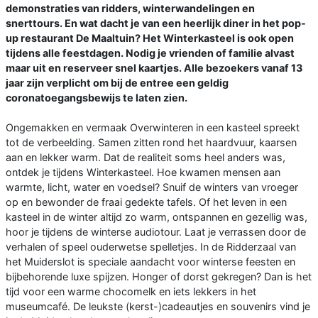
demonstraties van ridders, winterwandelingen en
snerttours. En wat dacht je van een heerlijk diner in het pop-
up restaurant De Maaltuin? Het Winterkasteel is ook open
tijdens alle feestdagen. Nodig je vrienden of familie alvast
maar uit en reserveer snel kaartjes. Alle bezoekers vanaf 13
jaar zijn verplicht om bij de entree een geldig
coronatoegangsbewijs te laten zien.
Ongemakken en vermaak Overwinteren in een kasteel spreekt
tot de verbeelding. Samen zitten rond het haardvuur, kaarsen
aan en lekker warm. Dat de realiteit soms heel anders was,
ontdek je tijdens Winterkasteel. Hoe kwamen mensen aan
warmte, licht, water en voedsel? Snuif de winters van vroeger
op en bewonder de fraai gedekte tafels. Of het leven in een
kasteel in de winter altijd zo warm, ontspannen en gezellig was,
hoor je tijdens de winterse audiotour. Laat je verrassen door de
verhalen of speel ouderwetse spelletjes. In de Ridderzaal van
het Muiderslot is speciale aandacht voor winterse feesten en
bijbehorende luxe spijzen. Honger of dorst gekregen? Dan is het
tijd voor een warme chocomelk en iets lekkers in het
museumcafé. De leukste (kerst-)cadeautjes en souvenirs vind je