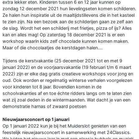
extra lekker eten. Kinderen tussen 6 en 12 jaar kunnen op
zondag 12 december 2021 hun lievelingseten komen schilderen.
Ze halen hun inspiratie uit de maaltijdstillevens die in het kasteel
te zien zijn. Na een bezoek aan de schilderijen gaan ze zelf aan
de slag. Wordt het een schilderij met frietjes, pizza of ijs? Alles
kan en alles mag! Op zaterdag 18 december 2021 is er een
workshop waarin kids zelf chocolade kunnen komen maken.
Maar of die chocolaatjes de kerstdagen halen....
Tijdens de kerstvakantie (25 december 2021 tot en met 9
januari 2022) en de voorjaarsvakantie (19 februari t/m 6 maart
2022) zijn er elke dag gratis creatieve workshops voor jong en
oud. Ook worden er regelmatig winterse verhalen voorgelezen
voor kinderen tot 8 jaar. Bovendien komen in de
schoolvakanties af en toe échte ridders langs om te laten zien
wat zij zoal deden in de wintermaanden. Wat dacht je van een
demonstratie harnas of zwaard poetsen
Nieuwjaarsconcert op 1 januari
Op 1 januari 2022 kun je bij het Muiderslot genieten van een
feestelijk nieuwjaarsconcert in samenwerking met 24Classics.
We luiden het nieuwe jaar in met een glaasje bubbels en muziek.