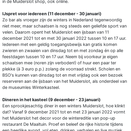
in de Muiderslot shop, ook online.
IJspret voor iedereen (11 december - 30 januari)
Zo bar als vroeger zijn de winters in Nederland tegenwoordig
niet meer, maar schaatsen is nog steeds een geliefde sport van
velen. Daarom opent het Muiderslot een ijsbaan van 11
december 2021 tot en met 30 januari 2022 tussen 10 en 17 uur.
Iedereen met een geldig toegangsbewijs kan gratis komen
zwieren en zwaaien van dinsdag tot en met zondag én op alle
feestdagen tussen 10 en 17 uur. Neem bij voorkeur je eigen
schaatsen mee (noren zijn verboden!) of huur een paar ter
plekke (à 3 euro p.p.) zolang de voorraad strekt. Scholen en
BSO's kunnen van dinsdag tot en met vrijdag ook een bezoek
reserveren aan de ijsbaan van het Muiderslot, als onderdeel van
de museumles Winterkasteel.
Dineren in het kasteel (9 december - 23 januari)
Een sprookjesachtig diner in een winters Muiderslot, hoe klinkt
dat? Vanaf 9 december 2021 tot en met 23 januari 2022 vormt
het Muiderslot het decor voor de wintereditie van pop-up
restaurant De Maaltuin. Proef en beleef de rijke historie tijdens
een heerlijke avond, vol eten, drinken, verhalen en live muziek.