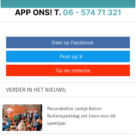
APP ONS!
T.
06 - 574 71 321
Deel op Facebook
Post op X
Tip de redactie
VERDER IN HET NIEUWS:
Recordeditie Jantje Beton
Buitenspeeldag zet toon voor dit
speeljaar