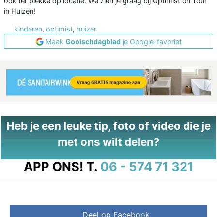
ook ter plekke op locatie. We zien je graag bij Optimist on Tour
in Huizen!
kinderen
,
optimist
,
huizer
Maak
Gooischdagblad
je Google-favoriet
Heb je een leuke tip, foto of video die je
met ons wilt delen?
APP ONS!
T.
06 - 574 71 321
Deel op Facebook