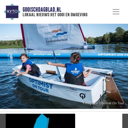
GOOISCHDAGBLAD.NL
lokaal nieuws het gooi en omgeving