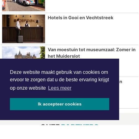
Hotels in Gooi en Vechtstreek
Van moestuin tot museumzaal: Zomer in
het Muiderslot
Deze website maakt gebruik van cookies om
ervoor te zorgen dat u de beste ervaring krijgt
Reeën kijken in het Corversbos en
Gooilust
op onze website
Lees meer
Ik accepteer cookies
ONZE
PARTNERS