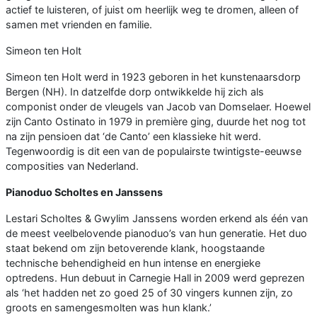
actief te luisteren, of juist om heerlijk weg te dromen, alleen of
samen met vrienden en familie.
Simeon ten Holt
Simeon ten Holt werd in 1923 geboren in het kunstenaarsdorp
Bergen (NH). In datzelfde dorp ontwikkelde hij zich als
componist onder de vleugels van Jacob van Domselaer. Hoewel
zijn Canto Ostinato in 1979 in première ging, duurde het nog tot
na zijn pensioen dat ‘de Canto’ een klassieke hit werd.
Tegenwoordig is dit een van de populairste twintigste-eeuwse
composities van Nederland.
Pianoduo Scholtes en Janssens
Lestari Scholtes & Gwylim Janssens worden erkend als één van
de meest veelbelovende pianoduo’s van hun generatie. Het duo
staat bekend om zijn betoverende klank, hoogstaande
technische behendigheid en hun intense en energieke
optredens. Hun debuut in Carnegie Hall in 2009 werd geprezen
als ‘het hadden net zo goed 25 of 30 vingers kunnen zijn, zo
groots en samengesmolten was hun klank.’