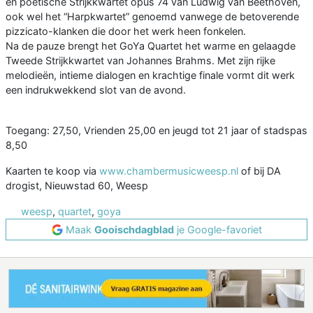
en poëtische Strijkkwartet opus 74 van Ludwig van Beethoven,
ook wel het “Harpkwartet” genoemd vanwege de betoverende
pizzicato-klanken die door het werk heen fonkelen.
Na de pauze brengt het GoYa Quartet het warme en gelaagde
Tweede Strijkkwartet van Johannes Brahms. Met zijn rijke
melodieën, intieme dialogen en krachtige finale vormt dit werk
een indrukwekkend slot van de avond.
Toegang: 27,50, Vrienden 25,00 en jeugd tot 21 jaar of stadspas
8,50
Kaarten te koop via
www.chambermusicweesp.nl
of bij DA
drogist, Nieuwstad 60, Weesp
weesp
,
quartet
,
goya
Maak
Gooischdagblad
je Google-favoriet