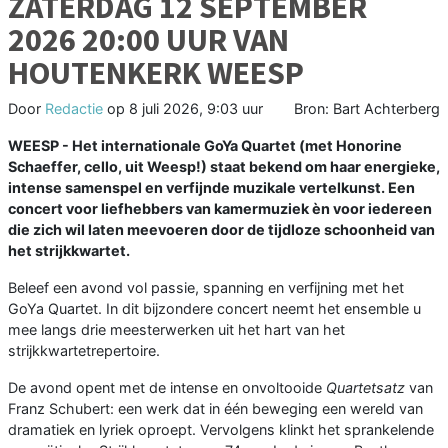
ZATERDAG 12 SEPTEMBER
2026 20:00 UUR VAN
HOUTENKERK WEESP
Door
Redactie
op
8 juli 2026, 9:03 uur
Bron: Bart Achterberg
WEESP - Het internationale GoYa Quartet (met Honorine
Schaeffer, cello, uit Weesp!) staat bekend om haar energieke,
intense samenspel en verfijnde muzikale vertelkunst. Een
concert voor liefhebbers van kamermuziek èn voor iedereen
die zich wil laten meevoeren door de tijdloze schoonheid van
het strijkkwartet.
Beleef een avond vol passie, spanning en verfijning met het
GoYa Quartet. In dit bijzondere concert neemt het ensemble u
mee langs drie meesterwerken uit het hart van het
strijkkwartetrepertoire.
De avond opent met de intense en onvoltooide
Quartetsatz
van
Franz Schubert: een werk dat in één beweging een wereld van
dramatiek en lyriek oproept. Vervolgens klinkt het sprankelende