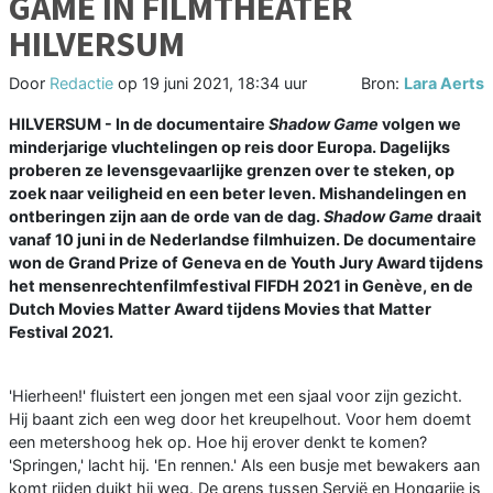
GAME IN FILMTHEATER
HILVERSUM
Door
Redactie
op
19 juni 2021, 18:34 uur
Bron:
Lara Aerts
HILVERSUM - In de documentaire
Shadow Game
volgen we
minderjarige vluchtelingen op reis door Europa. Dagelijks
proberen ze levensgevaarlijke grenzen over te steken, op
zoek naar veiligheid en een beter leven. Mishandelingen en
ontberingen zijn aan de orde van de dag.
Shadow Game
draait
vanaf 10 juni in de Nederlandse filmhuizen. De documentaire
won de Grand Prize of Geneva en de Youth Jury Award tijdens
het mensenrechtenfilmfestival FIFDH 2021 in Genève, en de
Dutch Movies Matter Award tijdens Movies that Matter
Festival 2021.
'Hierheen!' fluistert een jongen met een sjaal voor zijn gezicht.
Hij baant zich een weg door het kreupelhout.
Voor hem doemt
een metershoog hek op. Hoe hij erover denkt te komen?
'Springen,' lacht hij. 'En rennen.' Als een busje met bewakers aan
komt rijden duikt hij weg. De grens tussen Servië en Hongarije is