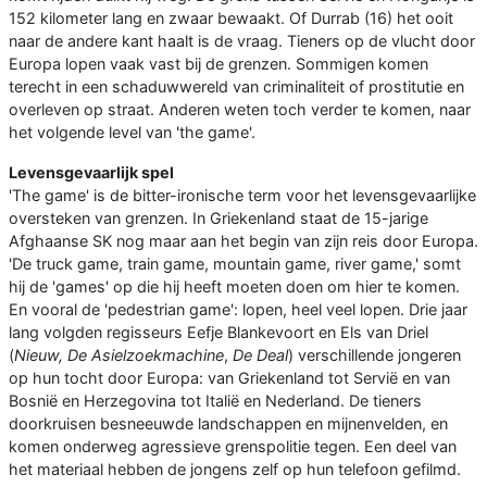
152 kilometer lang en zwaar bewaakt. Of Durrab (16) het ooit
naar de andere kant haalt is de vraag. Tieners op de vlucht door
Europa lopen vaak vast bij de grenzen. Sommigen komen
terecht in een schaduwwereld van criminaliteit of prostitutie en
overleven op straat. Anderen weten toch verder te komen, naar
het volgende level van 'the game'.
Levensgevaarlijk spel
'The game' is de bitter-ironische term voor het levensgevaarlijke
oversteken van grenzen. In Griekenland staat de 15-jarige
Afghaanse SK nog maar aan het begin van zijn reis door Europa.
'De truck game, train game, mountain game, river game,' somt
hij de 'games' op die hij heeft moeten doen om hier te komen.
En vooral de 'pedestrian game': lopen, heel veel lopen. Drie jaar
lang volgden regisseurs Eefje Blankevoort en Els van Driel
(
Nieuw, De Asielzoekmachine
,
De Deal
) verschillende jongeren
op hun tocht door Europa: van Griekenland tot Servië en van
Bosnië en Herzegovina tot Italië en Nederland. De tieners
doorkruisen besneeuwde landschappen en mijnenvelden, en
komen onderweg agressieve grenspolitie tegen. Een deel van
het materiaal hebben de jongens zelf op hun telefoon gefilmd.