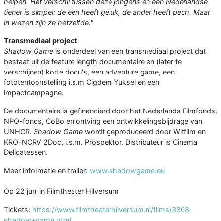
helpen. Het verschil tussen deze jongens en een Nederlandse
tiener is simpel: de een heeft geluk, de ander heeft pech. Maar
in wezen zijn ze hetzelfde."
Transmediaal project
Shadow Game
is onderdeel van een transmediaal project dat
bestaat uit de feature length documentaire en (later te
verschijnen) korte docu's, een adventure game, een
fototentoonstelling i.s.m Cigdem Yuksel en een
impactcampagne.
De documentaire is gefinancierd door het Nederlands Filmfonds,
NPO-fonds, CoBo en ontving een ontwikkelingsbijdrage van
UNHCR.
Shadow Game
wordt geproduceerd door Witfilm en
KRO-NCRV 2Doc, i.s.m. Prospektor. Distributeur is Cinema
Delicatessen.
Meer informatie en trailer:
www.shadowgame.eu
Op 22 juni in Filmtheater Hilversum
Tickets:
https://www.filmtheaterhilversum.nl/films/3808-
shadow+game.html