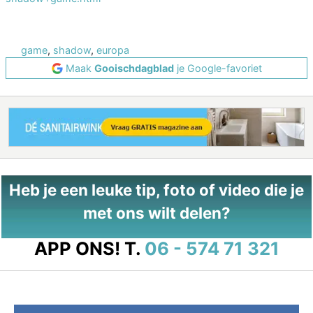
game
,
shadow
,
europa
Maak
Gooischdagblad
je Google-favoriet
Heb je een leuke tip, foto of video die je
met ons wilt delen?
APP ONS!
T.
06 - 574 71 321