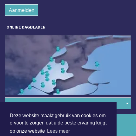
Aanmelden
ONLINE DAGBLADEN
Overige dagbladen in de regio
Deze website maakt gebruik van cookies om
Algemene voorwaarden
ervoor te zorgen dat u de beste ervaring krijgt
op onze website
Lees meer
Disclaimer