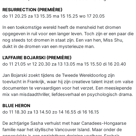
RESURRECTION (PREMIÈRE)
do 11 20.25 za 13 15.35 ma 15 15.25 wo 17 20.05
In een toekomstige wereld heeft de mensheid het dromen
opgegeven in ruil voor een langer leven. Toch zijn er een paar die
nog steeds tot dromen in staat zijn. Een van hen, Miss Shu,
duikt in de dromen van een mysterieuze man.
L’AFFAIRE BOJARSKI (PREMIÈRE)
do 11 21.05 vr 12 20.30 za 13 13.05 ma 15 15.50 di 16 20.40
Jan Bojarski zoekt tijdens de Tweede Wereldoorlog zijn
toevlucht in Frankrijk, waar hij zijn creatieve talent inzet om valse
documenten te vervaardigen voor het verzet. Een meeslepende
mix van misdaadthriller, liefdesverhaal en psychologisch drama.
BLUE HERON
do 11 18.30 za 13 14.50 zo 14 16.55 di 16 16.15
De achtjarige Sasha verhuist met haar Canadees-Hongaarse
familie naar het idyllische Vancouver Island. Maar onder de
oppervlakte is een onzichtbare dreiging voelbaar. Sasha’s