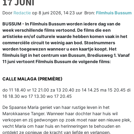
17 JUNI
Door
Redactie
op
8 juni 2026, 14:23 uur
Bron:
Filmhuis Bussum
BUSSUM - In Filmhuis Bussum worden iedere dag van de
week verschillende films vertoond. De films die een
artistieke en/of culturele waarde hebben komen vaak in het
commerciële circuit te weinig aan bod. Stoelnummers
worden toegewezen wanneer u een kaartje koopt. Het
filmhuis ligt in het centrum van Bussum, Brediusweg 1. Vanaf
11 juni vertoont Filmhuis Bussum de volgende films:
CALLE MALAGA (PREMIÈRE)
do 11 18.40 vr 12 21.00 za 13 20.40 zo 14 14.25 ma 15 20.45 di
16 18.30 wo 17 13.30 wo 17 20.45
De Spaanse Maria geniet van haar rustige leven in het
Marokkaanse Tanger. Wanneer haar dochter haar huis wil
verkopen en zij gedwongen op zoek moet naar een nieuwe plek,
vecht Maria om haar huis en herinneringen te behouden en
ontdekt ze opnieuw de kracht van liefde en verlangen.