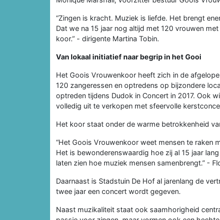
“Zingen is kracht. Muziek is liefde. Het brengt e
Dat we na 15 jaar nog altijd met 120 vrouwen met 
koor.” - dirigente Martina Tobin.
Van lokaal initiatief naar begrip in het Gooi
Het Goois Vrouwenkoor heeft zich in de afgelopen
120 zangeressen en optredens op bijzondere loc
optreden tijdens Dudok in Concert in 2017. Ook wi
volledig uit te verkopen met sfeervolle kerstconce
Het koor staat onder de warme betrokkenheid v
“Het Goois Vrouwenkoor weet mensen te raken met
Het is bewonderenswaardig hoe zij al 15 jaar lang 
laten zien hoe muziek mensen samenbrengt.” - Fl
Daarnaast is Stadstuin De Hof al jarenlang de ve
twee jaar een concert wordt gegeven.
Naast muzikaliteit staat ook saamhorigheid centra
passie voor zingen, maar vormen ook een hechte