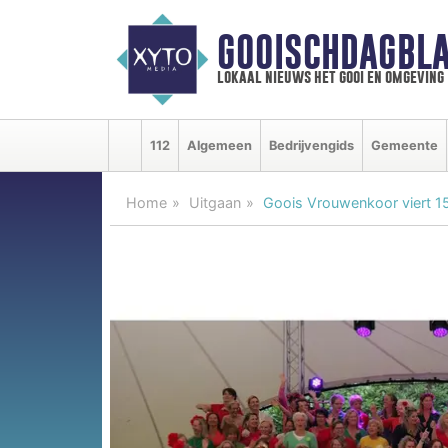
GOOISCHDAGBLA
lokaal nieuws het gooi en omgeving
112
Algemeen
Bedrijvengids
Gemeente
Home
Uitgaan
Goois Vrouwenkoor viert 15-