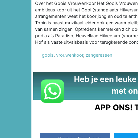
Over het Goois Vrouwenkoor Het Goois Vrouwenko
ambitieus koor uit het Gooi (standplaats Hilvers
arrangementen weet het koor jong en oud te entho
Tobin is naast muzikaal leider ook een warm ple
van samen zingen. Optredens kenmerken zich door k
podia als Paradiso, Heuvellaan Hilversum (voor
Hof als vaste uitvalsbasis voor terugkerende con
goois
,
vrouwenkoor
,
zangeressen
Heb je een leuke t
met on
APP ONS!
T