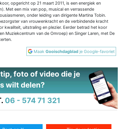
or, opgericht op 21 maart 2011, is een energiek en
um). Met een mix van pop, musical en verrassende
usiasmeren, onder leiding van dirigente Martina Tobin.
itbezorgster van vrouwenkracht en de verbindende kracht
waliteit, uitstraling en plezier. Eerder betrad het koor
heen Muziekcentrum van de Omroep) en Singer Laren, met De
certen.
Maak
Gooischdagblad
je Google-favoriet
ip, foto of video die je
s wilt delen?
.
06 - 574 71 321