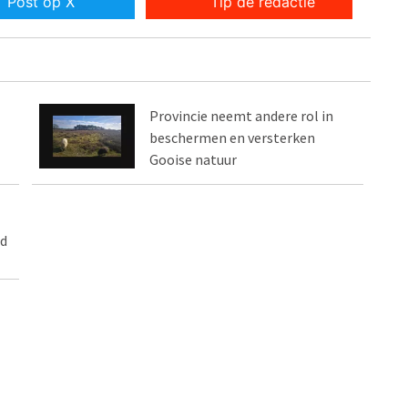
Post op X
Tip de redactie
Provincie neemt andere rol in
beschermen en versterken
Gooise natuur
id