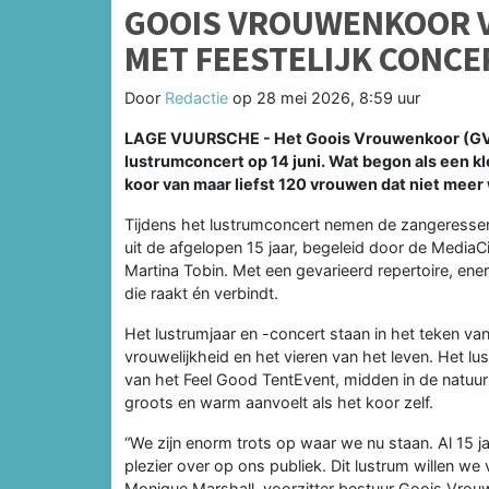
GOOIS VROUWENKOOR V
MET FEESTELIJK CONCE
Door
Redactie
op
28 mei 2026, 8:59 uur
LAGE VUURSCHE - Het Goois Vrouwenkoor (GVK) v
lustrumconcert op 14 juni. Wat begon als een kle
koor van maar liefst 120 vrouwen dat niet meer 
Tijdens het lustrumconcert nemen de zangeressen
uit de afgelopen 15 jaar, begeleid door de MediaC
Martina Tobin. Met een gevarieerd repertoire, en
die raakt én verbindt.
Het lustrumjaar en -concert staan in het teken va
vrouwelijkheid en het vieren van het leven. Het lu
van het Feel Good TentEvent, midden in de natuu
groots en warm aanvoelt als het koor zelf.
“We zijn enorm trots op waar we nu staan. Al 15 
plezier over op ons publiek. Dit lustrum willen we
Monique Marshall, voorzitter bestuur Goois Vrou