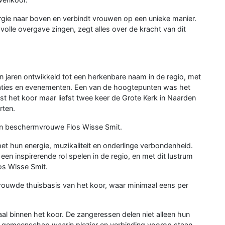
nergie naar boven en verbindt vrouwen op een unieke manier.
volle overgave zingen, zegt alles over de kracht van dit
 jaren ontwikkeld tot een herkenbare naam in de regio, met
aties en evenementen. Een van de hoogtepunten was het
st het koor maar liefst twee keer de Grote Kerk in Naarden
rten.
an beschermvrouwe Flos Wisse Smit.
 hun energie, muzikaliteit en onderlinge verbondenheid.
een inspirerende rol spelen in de regio, en met dit lustrum
os Wisse Smit.
rtrouwde thuisbasis van het koor, waar minimaal eens per
al binnen het koor. De zangeressen delen niet alleen hun
 gemeenschap waarin plezier en verbinding voorop staan.