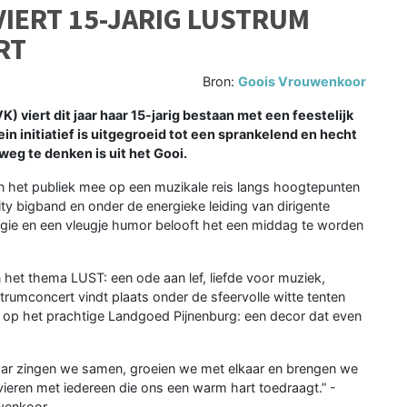
IERT 15-JARIG LUSTRUM
RT
Bron:
Goois Vrouwenkoor
iert dit jaar haar 15-jarig bestaan met een feestelijk
in initiatief is uitgegroeid tot een sprankelend en hecht
weg te denken is uit het Gooi.
 het publiek mee op een muzikale reis langs hoogtepunten
ity bigband en onder de energieke leiding van dirigente
ergie en een vleugje humor belooft het een middag te worden
n het thema LUST: een ode aan lef, liefde voor muziek,
strumconcert vindt plaats onder de sfeervolle witte tenten
r op het prachtige Landgoed Pijnenburg: een decor dat even
jaar zingen we samen, groeien we met elkaar en brengen we
 vieren met iedereen die ons een warm hart toedraagt.” -
wenkoor.