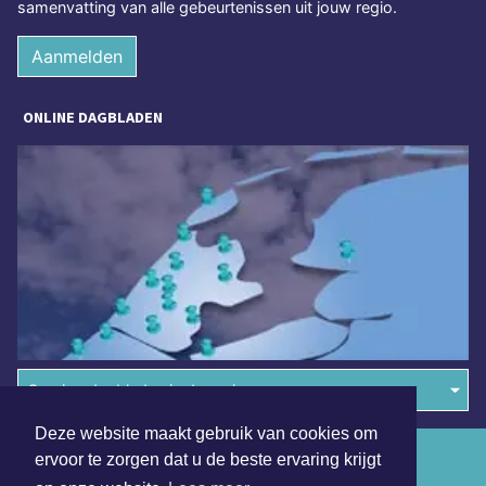
samenvatting van alle gebeurtenissen uit jouw regio.
Aanmelden
ONLINE DAGBLADEN
Overige dagbladen in de regio
Deze website maakt gebruik van cookies om
Algemene voorwaarden
ervoor te zorgen dat u de beste ervaring krijgt