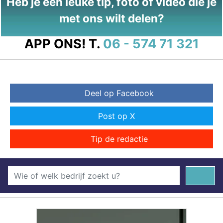
Heb je een leuke tip, foto of video die je
met ons wilt delen?
APP ONS!
T.
06 - 574 71 321
Deel op Facebook
Post op X
Tip de redactie