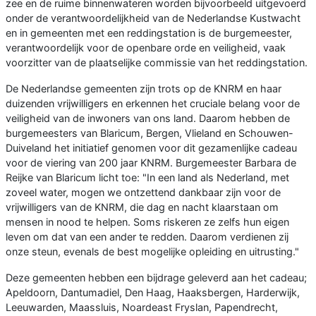
zee en de ruime binnenwateren worden bijvoorbeeld uitgevoerd
onder de verantwoordelijkheid van de Nederlandse Kustwacht
en in gemeenten met een reddingstation is de burgemeester,
verantwoordelijk voor de openbare orde en veiligheid, vaak
voorzitter van de plaatselijke commissie van het reddingstation.
De Nederlandse gemeenten zijn trots op de KNRM en haar
duizenden vrijwilligers en erkennen het cruciale belang voor de
veiligheid van de inwoners van ons land. Daarom hebben de
burgemeesters van Blaricum, Bergen, Vlieland en Schouwen-
Duiveland het initiatief genomen voor dit gezamenlijke cadeau
voor de viering van 200 jaar KNRM. Burgemeester Barbara de
Reijke van Blaricum licht toe: "In een land als Nederland, met
zoveel water, mogen we ontzettend dankbaar zijn voor de
vrijwilligers van de KNRM, die dag en nacht klaarstaan om
mensen in nood te helpen. Soms riskeren ze zelfs hun eigen
leven om dat van een ander te redden. Daarom verdienen zij
onze steun, evenals de best mogelijke opleiding en uitrusting."
Deze gemeenten hebben een bijdrage geleverd aan het cadeau;
Apeldoorn, Dantumadiel, Den Haag, Haaksbergen, Harderwijk,
Leeuwarden, Maassluis, Noardeast Fryslan, Papendrecht,