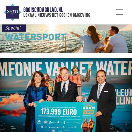
GOOISCHDAGBLAD.NL
lokaal nieuws het gooi en omgeving