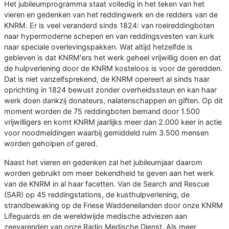
Het jubileumprogramma staat volledig in het teken van het
vieren en gedenken van het reddingwerk en de redders van de
KNRM. Er is veel veranderd sinds 1824: van roeireddingboten
naar hypermoderne schepen en van reddingsvesten van kurk
naar speciale overlevingspakken. Wat altijd hetzelfde is
gebleven is dat KNRM'ers het werk geheel vrijwillig doen en dat
de hulpverlening door de KNRM kosteloos is voor de geredden.
Dat is niet vanzelfsprekend, de KNRM opereert al sinds haar
oprichting in 1824 bewust zonder overheidssteun en kan haar
werk doen dankzij donateurs, nalatenschappen en giften. Op dit
moment worden de 75 reddingboten bemand door 1.500
vrijwilligers en komt KNRM jaarlijks meer dan 2.000 keer in actie
voor noodmeldingen waarbij gemiddeld ruim 3.500 mensen
worden geholpen of gered.
Naast het vieren en gedenken zal het jubileumjaar daarom
worden gebruikt om meer bekendheid te geven aan het werk
van de KNRM in al haar facetten. Van de Search and Rescue
(SAR) op 45 reddingstations, de kusthulpverlening, de
strandbewaking op de Friese Waddeneilanden door onze KNRM
Lifeguards en de wereldwijde medische adviezen aan
zeevarenden van onze Radio Medische Dienst. Als meer