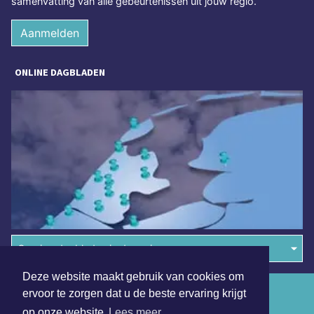
samenvatting van alle gebeurtenissen uit jouw regio.
Aanmelden
ONLINE DAGBLADEN
Overige dagbladen in de regio
Deze website maakt gebruik van cookies om
Algemene voorwaarden
ervoor te zorgen dat u de beste ervaring krijgt
op onze website
Lees meer