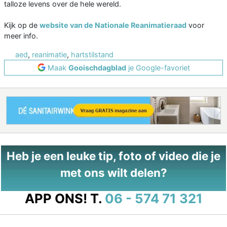
talloze levens over de hele wereld.
Kijk op de
website van de Nationale Reanimatieraad
voor
meer info.
aed
,
reanimatie
,
hartstilstand
Maak
Gooischdagblad
je Google-favoriet
Heb je een leuke tip, foto of video die je
met ons wilt delen?
APP ONS!
T.
06 - 574 71 321