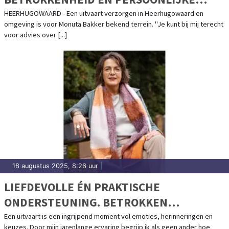
BENADERING
HEERHUGOWAARD - Een uitvaart verzorgen in Heerhugowaard en
omgeving is voor Monuta Bakker bekend terrein. "Je kunt bij mij terecht
voor advies over [...]
18 augustus 2025, 8:26 uur
|
LIEFDEVOLLE ÉN PRAKTISCHE
ONDERSTEUNING. BETROKKEN
BEGELEIDING BIJ IEDER AFSCHEID
Een uitvaart is een ingrijpend moment vol emoties, herinneringen en
keuzes. Door mijn jarenlange ervaring begrijp ik als geen ander hoe