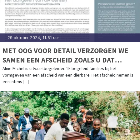
29 oktober 2024, 11:51 uur
|
MET OOG VOOR DETAIL VERZORGEN WE
SAMEN EEN AFSCHEID ZOALS U DAT
WENST
Aline Michel is uitvaartbegeleider. ‘Ik begeleid families bij het
vormgeven van een afscheid van een dierbare. Het afscheid nemen is
een intens [...]