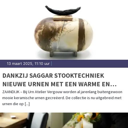
13 maart 2025, 11:10 uur
|
DANKZIJ SAGGAR STOOKTECHNIEK
NIEUWE URNEN MET EEN WARME EN
NATUURLIJKE UITSTRALING
ZAANDIJK – Bij Urn Atelier Vergouw worden al jarenlang buitengewoon
mooie keramische urnen gecreëerd. De collectie is nu uitgebreid met
urnen die op [...]