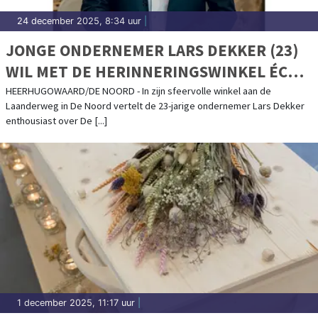
24 december 2025, 8:34 uur
|
JONGE ONDERNEMER LARS DEKKER (23)
WIL MET DE HERINNERINGSWINKEL ÉCHT
IETS BETEKENEN VOOR MENSEN
HEERHUGOWAARD/DE NOORD - In zijn sfeervolle winkel aan de
Laanderweg in De Noord vertelt de 23-jarige ondernemer Lars Dekker
enthousiast over De [...]
1 december 2025, 11:17 uur
|