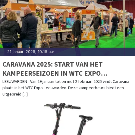
21 januari 2025, 10:15 uur
|
CARAVANA 2025: START VAN HET
KAMPEERSEIZOEN IN WTC EXPO
LEEUWARDEN
LEEUWARDEN - Van 29 januari tot en met 2 februari 2025 vindt Caravana
plaats in het WTC Expo Leeuwarden. Deze kampeerbeurs biedt een
uitgebreid [...]