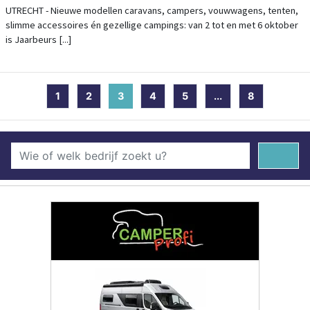
JAARBEURS
UTRECHT - Nieuwe modellen caravans, campers, vouwwagens, tenten,
slimme accessoires én gezellige campings: van 2 tot en met 6 oktober
is Jaarbeurs [...]
1
2
3
(current)
4
5
...
8