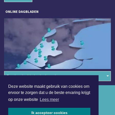
ONLINE DAGBLADEN
Overige dagbladen in de regio
Deze website maakt gebruik van cookies om
Algemene voorwaarden
ervoor te zorgen dat u de beste ervaring krijgt
op onze website
Lees meer
Disclaimer
Privacy Statement
Ik accepteer cookies