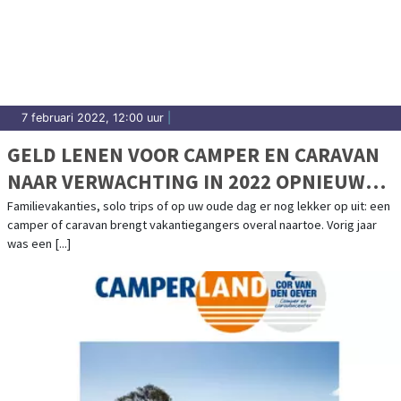
7 februari 2022, 12:00 uur
|
GELD LENEN VOOR CAMPER EN CARAVAN
NAAR VERWACHTING IN 2022 OPNIEUW
POPULAIR
Familievakanties, solo trips of op uw oude dag er nog lekker op uit: een
camper of caravan brengt vakantiegangers overal naartoe. Vorig jaar
was een [...]