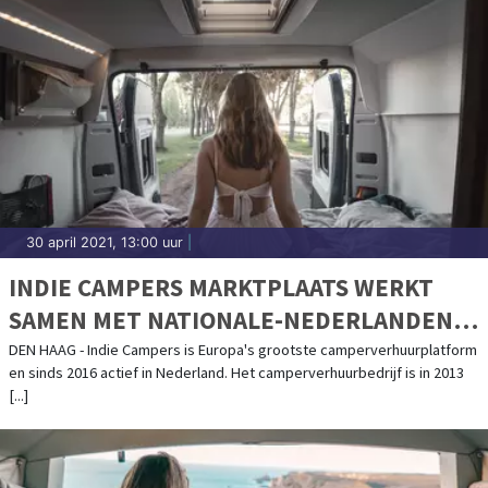
30 april 2021, 13:00 uur
|
INDIE CAMPERS MARKTPLAATS WERKT
SAMEN MET NATIONALE-NEDERLANDEN
MEE AAN CAMPER DEKKING
DEN HAAG - Indie Campers is Europa's grootste camperverhuurplatform
en sinds 2016 actief in Nederland. Het camperverhuurbedrijf is in 2013
[...]