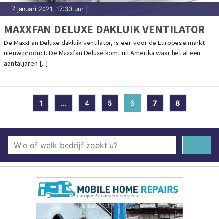
7 januari 2021, 17:30 uur
|
MAXXFAN DELUXE DAKLUIK VENTILATOR
De MaxxFan Deluxe dakluik ventilator, is een voor de Europese markt
nieuw product. De Maxxfan Deluxe komt uit Amerika waar het al een
aantal jaren [...]
1
...
4
5
6
(current)
7
8