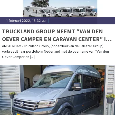
1 februari 2022, 15:32 uur
|
TRUCKLAND GROUP NEEMT “VAN DEN
OEVER CAMPER EN CARAVAN CENTER” IN
HERPEN OVER.
AMSTERDAM - Truckland Group, (onderdeel van de Pallieter Group)
verbreedt haar portfolio in Nederland met de overname van “Van den
Oever Camper en [...]