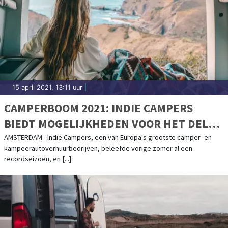
15 april 2021, 13:11 uur
|
CAMPERBOOM 2021: INDIE CAMPERS
BIEDT MOGELIJKHEDEN VOOR HET DELEN
VAN CAMPERS
AMSTERDAM - Indie Campers, een van Europa's grootste camper- en
kampeerautoverhuurbedrijven, beleefde vorige zomer al een
recordseizoen, en [...]