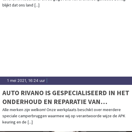
blijkt dat ons land [...]
1 mei 2021, 16:24 uur
|
AUTO RIVANO IS GESPECIALISEERD IN HET
ONDERHOUD EN REPARATIE VAN
CAMPERS
Alle merken zijn welkom! Onze werkplaats beschikt over meerdere
speciale camperbruggen waarmee wij op verantwoorde wijze de APK
keuring en de [...]