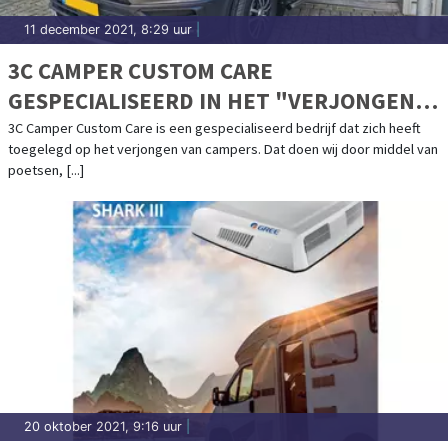
11 december 2021, 8:29 uur
|
3C CAMPER CUSTOM CARE
GESPECIALISEERD IN HET "VERJONGEN"
VAN CAMPERS
3C Camper Custom Care is een gespecialiseerd bedrijf dat zich heeft
toegelegd op het verjongen van campers. Dat doen wij door middel van
poetsen, [...]
20 oktober 2021, 9:16 uur
|