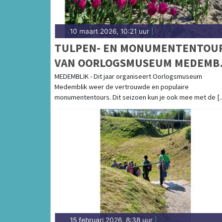
10 maart 2026, 10:21 uur
|
TULPEN- EN MONUMENTENTOU
VAN OORLOGSMUSEUM MEDEMB
VAN START!
MEDEMBLIK - Dit jaar organiseert Oorlogsmuseum
Medemblik weer de vertrouwde en populaire
monumententours. Dit seizoen kun je ook mee met de [..
15 februari 2026, 8:38 uur
|