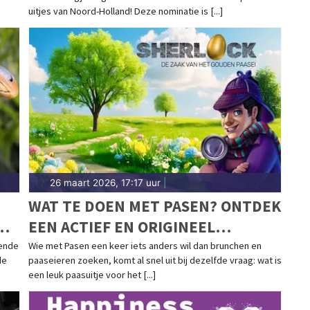
uitjes van Noord-Holland! Deze nominatie is [...]
26 maart 2026, 17:17 uur
|
WAT TE DOEN MET PASEN? ONTDEK
EEN ACTIEF EN ORIGINEEL
PAASUITJE
ende
Wie met Pasen een keer iets anders wil dan brunchen en
de
paaseieren zoeken, komt al snel uit bij dezelfde vraag: wat is
een leuk paasuitje voor het [...]