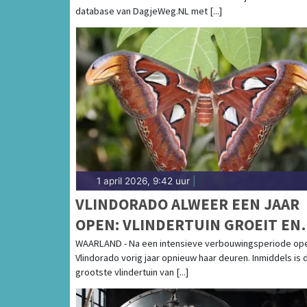
database van DagjeWeg.NL met [...]
1 april 2026, 9:42 uur
|
VLINDORADO ALWEER EEN JAAR
OPEN: VLINDERTUIN GROEIT EN
BLOEIT IN WAARLAND
WAARLAND - Na een intensieve verbouwingsperiode op
Vlindorado vorig jaar opnieuw haar deuren. Inmiddels is 
grootste vlindertuin van [...]