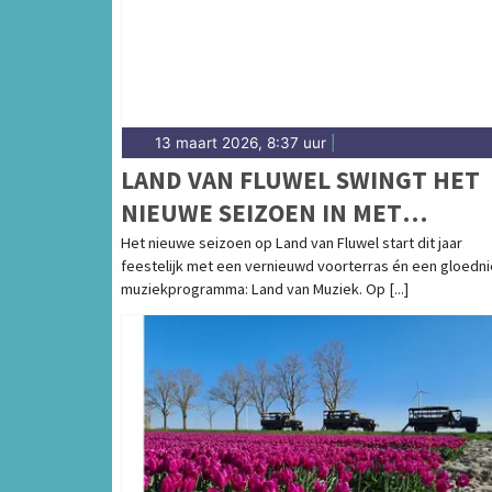
13 maart 2026, 8:37 uur
|
LAND VAN FLUWEL SWINGT HET
NIEUWE SEIZOEN IN MET
VERNIEUWD VOORTERRAS EN LA
Het nieuwe seizoen op Land van Fluwel start dit jaar
feestelijk met een vernieuwd voorterras én een gloedn
VAN MUZIEK
muziekprogramma: Land van Muziek. Op [...]