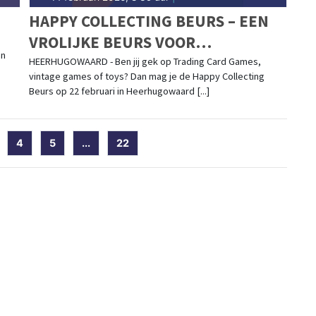
HAPPY COLLECTING BEURS – EEN
VROLIJKE BEURS VOOR
an
ENTHOUSIASTE VERZAMELAARS
HEERHUGOWAARD - Ben jij gek op Trading Card Games,
vintage games of toys? Dan mag je de Happy Collecting
Beurs op 22 februari in Heerhugowaard [...]
current)
4
5
...
22