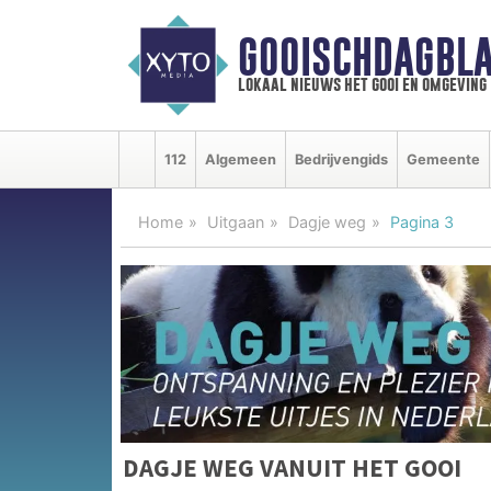
GOOISCHDAGBLA
lokaal nieuws het gooi en omgeving
112
Algemeen
Bedrijvengids
Gemeente
Home
Uitgaan
Dagje weg
Pagina 3
DAGJE WEG VANUIT HET GOOI