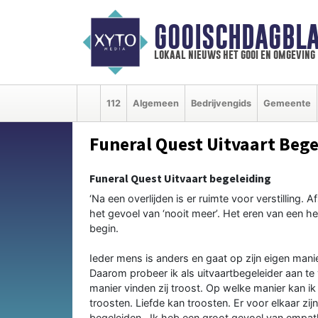
GOOISCHDAGBLA
lokaal nieuws het gooi en omgeving
112
Algemeen
Bedrijvengids
Gemeente
Funeral Quest Uitvaart Bege
Funeral Quest Uitvaart begeleiding
‘Na een overlijden is er ruimte voor verstilling. 
het gevoel van ‘nooit meer’. Het eren van een h
begin.
Ieder mens is anders en gaat op zijn eigen manie
Daarom probeer ik als uitvaartbegeleider aan t
manier vinden zij troost. Op welke manier kan 
troosten. Liefde kan troosten. Er voor elkaar zi
begeleiden…Ik heb een groot gevoel van empat