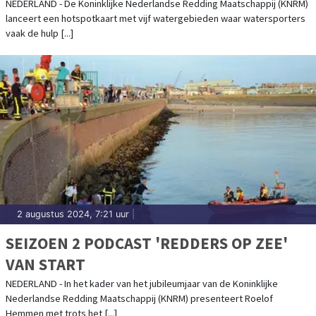
DEZE PLEKKEN RAKEN WATERSPORTERS
NEDERLAND - De Koninklijke Nederlandse Redding Maatschappij (KNRM)
lanceert een hotspotkaart met vijf watergebieden waar watersporters
IN PROBLEMEN.
vaak de hulp [...]
2 augustus 2024, 7:21 uur
|
SEIZOEN 2 PODCAST 'REDDERS OP ZEE'
VAN START
NEDERLAND - In het kader van het jubileumjaar van de Koninklijke
Nederlandse Redding Maatschappij (KNRM) presenteert Roelof
Hemmen met trots het [...]