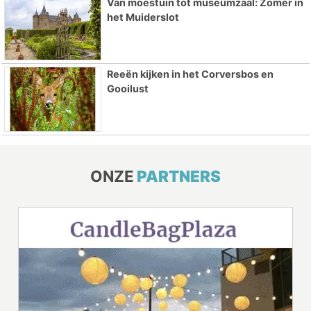
Van moestuin tot museumzaal: Zomer in
het Muiderslot
Reeën kijken in het Corversbos en
Gooilust
ONZE
PARTNERS