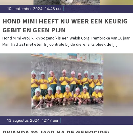
10 september 2024, 14:46 uur
|
HOND MIMI HEEFT NU WEER EEN KEURIG
GEBIT EN GEEN PIJN
Hond Mimi -vrolijk ‘knipogend’- is een Welsh Corgi Pembroke van 10 jaar.
Mimi had last met eten. Bij controle bij de dierenarts bleek de [...]
13 augustus 2024, 12:47 uur
|
RWANDA 30 JAAR NA DE GENOCIDE: