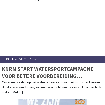
16 juli 2024, 11:54 uur
|
KNRM START WATERSPORTCAMPAGNE
VOOR BETERE VOORBEREIDING
WATERSPORTERS: IEDEREEN VEILIG HET
Een zomerse dag op het water is heerlijk, maar met motorpech in een
drukke vaargeul liggen, kan een vaartocht ineens een stuk minder leuk
WATER OP!
maken. Met [...]